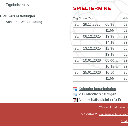
Ergebnisarchiv
SPIELTERMINE
HVB Veranstaltungen
Tag Datum Zeit
Hall
Aus- und Weiterbildung
Sa.
29.11.2025
09:35
23
11:55
23
Sa.
06.12.2025
13:35
38
14:45
38
Sa.
13.12.2025
12:35
25
13:45
25
Sa.
10.01.2026
09:00 x
38
10:45 x
38
So.
25.01.2026
10:10
37
11:55
37
Kalender herunterladen
Zu Kalender hinzufügen
Mannschaftsspielplan (pdf)
Für den Inhalt verant
© 1999-2026
nu Datenautomaten Gm
Konta