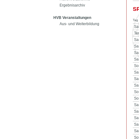
Ergebnisarchiv
S
HVB Veranstaltungen
Tag 
Aus- und Weiterbildung
Sa
Te
Sa
Sa
Sa
Sa
So
Sa
Sa
Sa
So
So
Sa
Sa
Sa
Sa
Sa
So