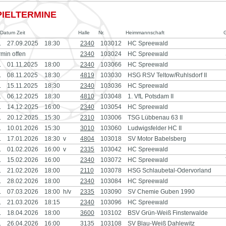
PIELTERMINE
Datum Zeit
Halle
Nr.
Heimmannschaft
.
27.09.2025
18:30
2340
103012
HC Spreewald
rmin offen
2340
103024
HC Spreewald
.
01.11.2025
18:00
2340
103066
HC Spreewald
.
08.11.2025
18:30
4819
103030
HSG RSV Teltow/Ruhlsdorf II
.
15.11.2025
18:30
2340
103036
HC Spreewald
.
06.12.2025
18:30
4810
103048
1. VfL Potsdam II
.
14.12.2025
16:00
2340
103054
HC Spreewald
.
20.12.2025
15:30
2310
103006
TSG Lübbenau 63 II
.
10.01.2026
15:30
3010
103060
Ludwigsfelder HC II
.
17.01.2026
18:30 v
4804
103018
SV Motor Babelsberg
.
01.02.2026
16:00 v
2335
103042
HC Spreewald
.
15.02.2026
16:00
2340
103072
HC Spreewald
.
21.02.2026
18:00
2110
103078
HSG Schlaubetal-Odervorland
.
28.02.2026
18:00
2340
103084
HC Spreewald
.
07.03.2026
18:00 h/v
2335
103090
SV Chemie Guben 1990
.
21.03.2026
18:15
2340
103096
HC Spreewald
.
18.04.2026
18:00
3600
103102
BSV Grün-Weiß Finsterwalde
.
26.04.2026
16:00
3135
103108
SV Blau-Weiß Dahlewitz