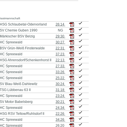
Gastmannschaft
HSG Schlaubetal-Odervorland
26:14
SV Chemie Guben 1990
NG
Märkischer BSV Belzig
29:30
HC Spreewald
30:27
BSV Grün-Weiß Finsterwalde
22:31
HC Spreewald
37:23
HSG Ahrensdorf/Schenkenhorst II
22:13
HC Spreewald
27:33
HC Spreewald
33:26
HC Spreewald
25:22
SV Blau-Weiß Dahlewitz
30:24
TSG Lübbenau 63 II
31:18
HC Spreewald
23:24
SV Motor Babelsberg
30:21
HC Spreewald
24:34
HSG RSV Teltow/Ruhlsdorf II
22:26
HC Spreewald
34:26
HC Spreewald
26:20