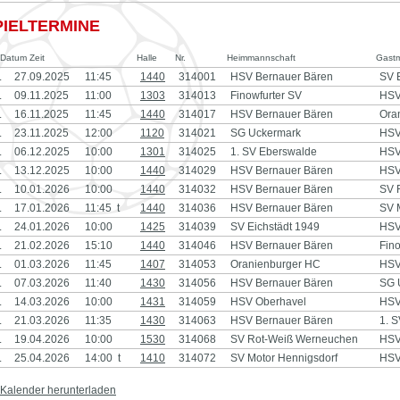
PIELTERMINE
Datum Zeit
Halle
Nr.
Heimmannschaft
Gast
.
27.09.2025
11:45
1440
314001
HSV Bernauer Bären
SV 
.
09.11.2025
11:00
1303
314013
Finowfurter SV
HSV
.
16.11.2025
11:45
1440
314017
HSV Bernauer Bären
Ora
.
23.11.2025
12:00
1120
314021
SG Uckermark
HSV
.
06.12.2025
10:00
1301
314025
1. SV Eberswalde
HSV
.
13.12.2025
10:00
1440
314029
HSV Bernauer Bären
HSV
.
10.01.2026
10:00
1440
314032
HSV Bernauer Bären
SV 
.
17.01.2026
11:45 t
1440
314036
HSV Bernauer Bären
SV 
.
24.01.2026
10:00
1425
314039
SV Eichstädt 1949
HSV
.
21.02.2026
15:10
1440
314046
HSV Bernauer Bären
Fin
.
01.03.2026
11:45
1407
314053
Oranienburger HC
HSV
.
07.03.2026
11:40
1430
314056
HSV Bernauer Bären
SG 
.
14.03.2026
10:00
1431
314059
HSV Oberhavel
HSV
.
21.03.2026
11:35
1430
314063
HSV Bernauer Bären
1. 
.
19.04.2026
10:00
1530
314068
SV Rot-Weiß Werneuchen
HSV
.
25.04.2026
14:00 t
1410
314072
SV Motor Hennigsdorf
HSV
Kalender herunterladen