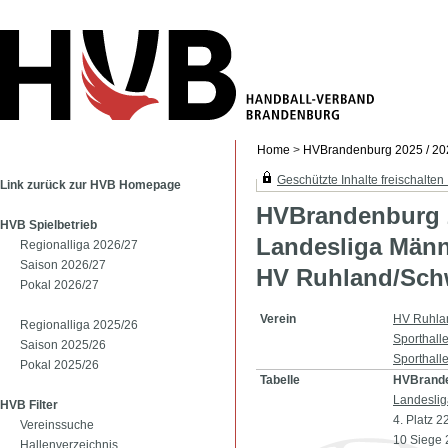
Home
>
HVBrandenburg 2025 / 20
Geschützte Inhalte freischalten .
Link zurück zur HVB Homepage
HVBrandenburg 2
HVB Spielbetrieb
Landesliga Män
Regionalliga 2026/27
Saison 2026/27
HV Ruhland/Sch
Pokal 2026/27
Verein
HV Ruhla
Regionalliga 2025/26
Sporthal
Saison 2025/26
Sporthall
Pokal 2025/26
Tabelle
HVBrande
Landesli
HVB Filter
4. Platz 
Vereinssuche
10 Siege 
Hallenverzeichnis