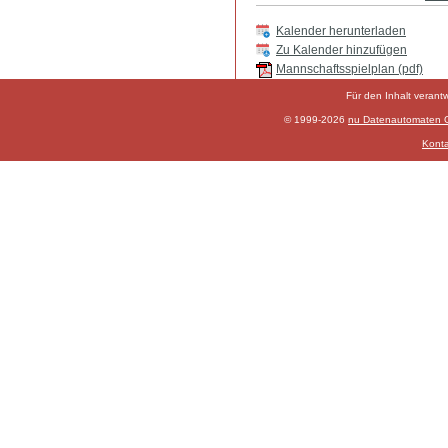
Kalender herunterladen
Zu Kalender hinzufügen
Mannschaftsspielplan (pdf)
Für den Inhalt verant
© 1999-2026
nu Datenautomaten Gm
Konta