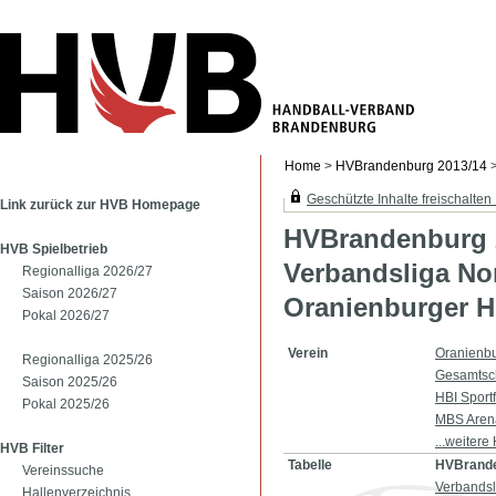
Home
>
HVBrandenburg 2013/14
Geschützte Inhalte freischalten .
Link zurück zur HVB Homepage
HVBrandenburg 
HVB Spielbetrieb
Verbandsliga No
Regionalliga 2026/27
Saison 2026/27
Oranienburger 
Pokal 2026/27
Verein
Oranienb
Regionalliga 2025/26
Gesamtsc
Saison 2025/26
HBI Sport
Pokal 2025/26
MBS Arena
...weitere
HVB Filter
Tabelle
HVBrande
Vereinssuche
Verbands
Hallenverzeichnis