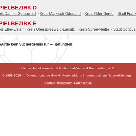
PIELBEZIRK D
eis Dahme-Spreewald
Kreis Markisch-Oderland
Kreis Oder-Spree
Stadt Frank
PIELBEZIRK E
eis Elbe-Elster
Kreis Oberspreewald-Lausitz
Kreis Spree-Neiße
Stadt Cottbus
wurde kein Suchergebnis für »« gefunden!
Für den Inhalt verantwortlich: Handball-Verband Brandenburg e. V.
© 1999-2026
nu Datenautomaten GmbH - Automatisierte internetgestützte Netzwerklösungen
Kontakt
,
Impressum
,
Datenschutz