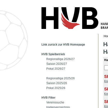
Ho
H
Link zurück zur HVB Homepage
H
HVB Spielbetrieb
Regionalliga 2026/27
Ha
Saison 2026/27
Pokal 2026/27
S
Regionalliga 2025/26
Kr
Saison 2025/26
Pokal 2025/26
S
Kr
HVB Filter
S
Vereinssuche
Kr
Hallenverzeichnis