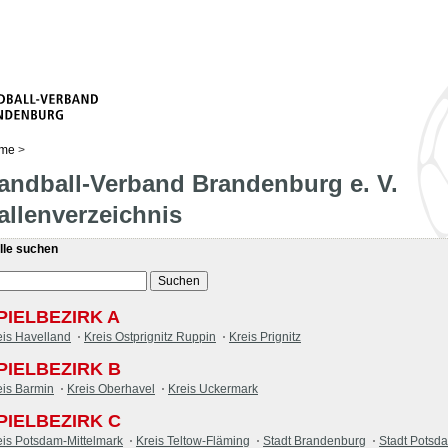
me
>
andball-Verband Brandenburg e. V.
allenverzeichnis
lle suchen
PIELBEZIRK A
eis Havelland
Kreis Ostprignitz Ruppin
Kreis Prignitz
PIELBEZIRK B
eis Barmin
Kreis Oberhavel
Kreis Uckermark
PIELBEZIRK C
eis Potsdam-Mittelmark
Kreis Teltow-Fläming
Stadt Brandenburg
Stadt Potsd