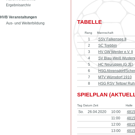
Ergebnisarchiv
HVB Veranstaltungen
TABELLE
Aus- und Weiterbildung
Rang
Mannschaft
1
SSV Falkensee II
2
SC Trebbin
3
HV GW Werder e.V. II
4
SV Blau-Weiß Wusterw
5
HC Neuruppin (G JE)
6
HSG Ahrensdorf/Sche
7
MTV Wünsdorf 1910
8
HSG RSV Teltow/ Ruhls
SPIELPLAN (AKTUELL
Tag Datum Zeit
Halle
So.
26.04.2020
10:00
481
11:00
481
12:00
481
13:00
481