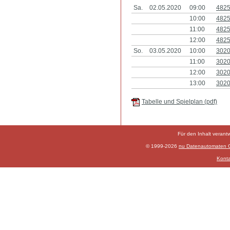
Sa.
02.05.2020
09:00
482
10:00
482
11:00
482
12:00
482
So.
03.05.2020
10:00
302
11:00
302
12:00
302
13:00
302
Tabelle und Spielplan (pdf)
Für den Inhalt verant
© 1999-2026
nu Datenautomaten Gm
Konta