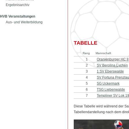
Ergebnisarchiv
HVB Veranstaltungen
Aus- und Weiterbildung
TABELLE
Rang
Mannschaft
1
Oranienburger HC II
2
SV Berolina Lychen
3
1.SV Eberswalde
4
SV Fortuna Prenzla
5
SG Uckermark
6
TSG Liebenwalde
7
Templiner SV Lok 1
Diese Tabelle wird während der Sa
Tabellendarstellung nach dem direk