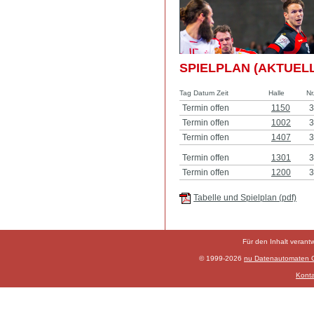
SPIELPLAN (AKTUELL
Tag Datum Zeit
Halle
Nr
Termin offen
1150
3
Termin offen
1002
3
Termin offen
1407
3
Termin offen
1301
3
Termin offen
1200
3
Tabelle und Spielplan (pdf)
Für den Inhalt verant
© 1999-2026
nu Datenautomaten Gm
Konta