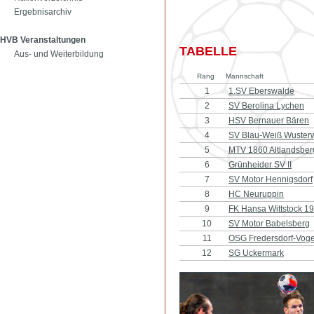
Ergebnisarchiv
HVB Veranstaltungen
TABELLE
Aus- und Weiterbildung
Rang
Mannschaft
1
1.SV Eberswalde
2
SV Berolina Lychen
3
HSV Bernauer Bären
4
SV Blau-Weiß Wusterw
5
MTV 1860 Altlandsberg
6
Grünheider SV II
7
SV Motor Hennigsdorf
8
HC Neuruppin
9
FK Hansa Wittstock 1
10
SV Motor Babelsberg
11
OSG Fredersdorf-Voge
12
SG Uckermark