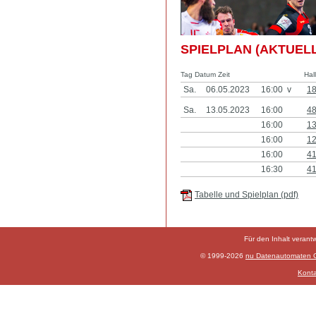
SPIELPLAN (AKTUELL
Tag Datum Zeit
Hal
Sa.
06.05.2023
16:00 v
1
Sa.
13.05.2023
16:00
4
16:00
1
16:00
1
16:00
4
16:30
4
Tabelle und Spielplan (pdf)
Für den Inhalt verant
© 1999-2026
nu Datenautomaten Gm
Konta