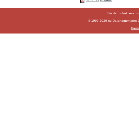
Hallenspielplan
Für den Inhalt verant
© 1999-2026
nu Datenautomaten Gm
Konta